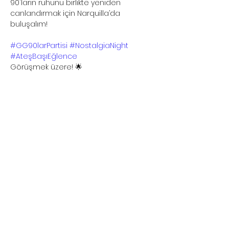
90'ların ruhunu birlikte yeniden 
canlandırmak için Narquilla’da 
buluşalım!
#GG90larPartisi
#NostalgiaNight
#AteşBaşıEğlence
Görüşmek üzere! 🌟
Bu Etkinliği Paylaş
Kullanıcı Sözleşmesi
Gizlilik ve Çerez Politikası
İptal ve İade Koşulları