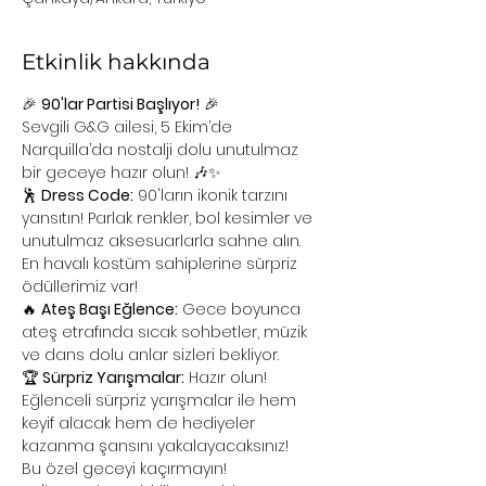
Etkinlik hakkında
🎉 
90'lar Partisi Başlıyor!
 🎉
Sevgili G&G ailesi, 5 Ekim’de 
Narquilla’da nostalji dolu unutulmaz 
bir geceye hazır olun! 🎶✨
🕺 
Dress Code:
 90'ların ikonik tarzını 
yansıtın! Parlak renkler, bol kesimler ve 
unutulmaz aksesuarlarla sahne alın. 
En havalı kostüm sahiplerine sürpriz 
ödüllerimiz var!
🔥 
Ateş Başı Eğlence:
 Gece boyunca 
ateş etrafında sıcak sohbetler, müzik 
ve dans dolu anlar sizleri bekliyor.
🏆 
Sürpriz Yarışmalar:
 Hazır olun! 
Eğlenceli sürpriz yarışmalar ile hem 
keyif alacak hem de hediyeler 
kazanma şansını yakalayacaksınız!
Bu özel geceyi kaçırmayın!