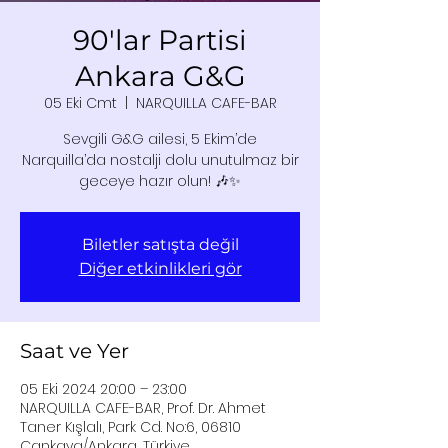
90'lar Partisi
Ankara G&G
05 Eki Cmt
  |  
NARQUILLA CAFE-BAR
Sevgili G&G ailesi, 5 Ekim’de
Narquilla’da nostalji dolu unutulmaz bir
geceye hazır olun! 🎶✨
Biletler satışta değil
Diğer etkinlikleri gör
Saat ve Yer
05 Eki 2024 20:00 – 23:00
NARQUILLA CAFE-BAR, Prof. Dr. Ahmet
Taner Kışlalı, Park Cd. No:6, 06810
Çankaya/Ankara, Türkiye