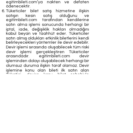
egitimbileti.com’ya nakten ve defaten
ödenecektir.
Tüketiciler bilet satış hizmetine ilişkin
satışın kesin satış olduğunu ve
egitimbileti.com tarafından kendilerine
satın alma işlemi sonucunda herhangi bir
iptal, iade, değişiklik hakları olmadığını
kabul beyan ve taahhüt eder. Tüketiciler
satın almış oldukları etkinlik biletlerini kendi
belirleyecekleri yöntemler ile devir edebilir.
Devir işlemi sırasında oluşabilecek tüm riski
devir işlemi gerçekleştiren Tüketiciler
arasındadır. egitimbileti.com devir
işleminden dolayı oluşabilecek herhangi bir
olumsuz duruma ilişkin taraf olamaz. Devir
işlemine konu olan bileti ilk satın alan
Tüketici, devire konu bilet sebebiyle
egitimbileti.com’un maddi ve manevi
uğrayacağı tüm zararı tazmin edeceğini
kabul, beyan ve taahhüt eder.
Kullanıcı Sözleşmesi
Gizlilik ve Çerez Politikası
İptal ve İade Koşulları
İletişim
bilgi@egitimbileti.com