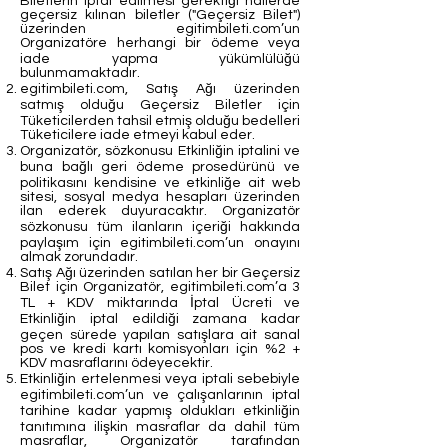
Biletlerin iptal edilmesi gerektiği hallerde
geçersiz kılınan biletler ("Geçersiz Bilet")
üzerinden egitimbileti.com’un
Organizatöre herhangi bir ödeme veya
iade yapma yükümlülüğü
bulunmamaktadır.
egitimbileti.com, Satış Ağı üzerinden
satmış olduğu Geçersiz Biletler için
Tüketicilerden tahsil etmiş olduğu bedelleri
Tüketicilere iade etmeyi kabul eder.
Organizatör, sözkonusu Etkinliğin iptalini ve
buna bağlı geri ödeme prosedürünü ve
politikasını kendisine ve etkinliğe ait web
sitesi, sosyal medya hesapları üzerinden
ilan ederek duyuracaktır. Organizatör
sözkonusu tüm ilanların içeriği hakkında
paylaşım için egitimbileti.com’un onayını
almak zorundadır.
Satış Ağı üzerinden satılan her bir Geçersiz
Bilet için Organizatör, egitimbileti.com’a 3
TL + KDV miktarında İptal Ücreti ve
Etkinliğin iptal edildiği zamana kadar
geçen sürede yapılan satışlara ait sanal
pos ve kredi kartı komisyonları için %2 +
KDV masraflarını ödeyecektir.
Etkinliğin ertelenmesi veya iptali sebebiyle
egitimbileti.com’un ve çalışanlarının iptal
tarihine kadar yapmış oldukları etkinliğin
tanıtımına ilişkin masraflar da dahil tüm
masraflar, Organizatör tarafından