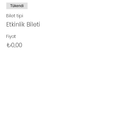
Tükendi
Bilet tipi
Etkinlik Bileti
Fiyat
₺0,00
Bu etkinlik için biletler tükendi
Bu Etkinliği Paylaş
Kullanıcı Sözleşmesi
Gizlilik ve Çerez Politikası
İptal ve İade Koşulları