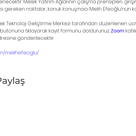
ecektir. Melek Yatırım Ağlarının çalışma prensipleri, girişi
si gereken noktalar, konuk konuşmacı Melih Efeoğlu’nun k
Tek Teknoloji Geliştirme Merkezi tarafından düzenlenen ücr
ti" butonuna tıklayarak kayıt formunu doldurunuz. 
Zoom
 katı
resine gönderilecektir.
/in/melihefeoglu/
Paylaş
ıcı Sözleşmesi
İletişim
bilgi@egitimbileti.co
k ve Çerez Politikası