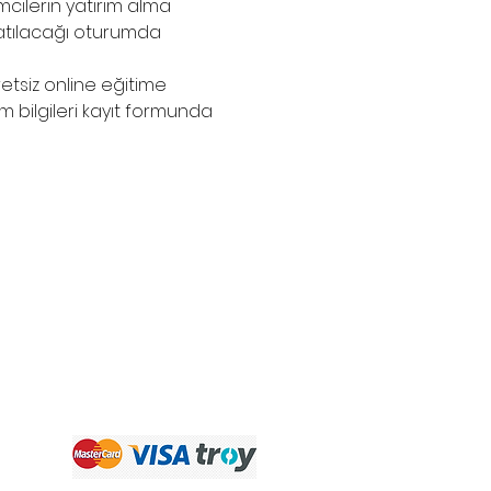
mcilerin yatırım alma 
atılacağı oturumda 
etsiz online eğitime 
lım bilgileri kayıt formunda 