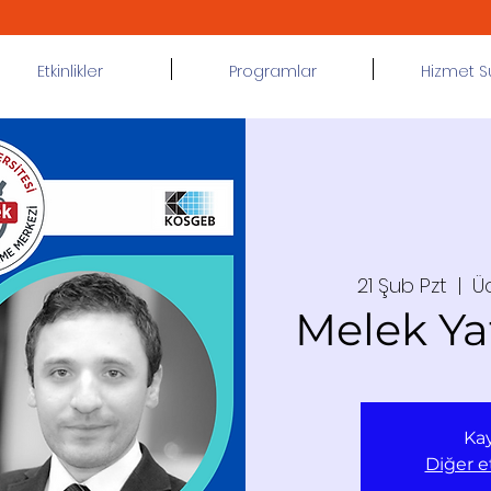
Etkinlikler
Programlar
Hizmet 
21 Şub Pzt
  |  
Üc
Melek Ya
Kay
Diğer et