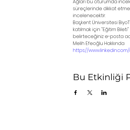
Ağları bu oturumda incelen
süreçlerinde dikkat etme
incelenecektir.
Başkent Üniversitesi Biyo
katılmak için "Eğitim Bile
belirteceğiniz e-posta ad
Melih Efeoğlu Hakkında
https://www.linkedin.com
Bu Etkinliği 
Kullan
Etkinlikler
Gizlili
Programlar