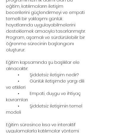
programımızın ilk adımı olan bu 
eğitim, katılımcıların iletişim 
becerilerini güçlendirmeyi ve empati 
temelli bir yaklaşımı günlük 
hayatlarında uygulayabilmelerini 
desteklemek amacıyla tasarlanmıştır. 
Program, aşamalı ve sürdürülebilir bir 
öğrenme sürecinin başlangıcını 
oluşturur.
Eğitim kapsamında şu başlıklar ele 
alınacaktır:
	•	Şiddetsiz iletişim nedir?
	•	Günlük iletişimde yargı dili 
ve etkileri
	•	Empati, duygu ve ihtiyaç 
kavramları
	•	Şiddetsiz iletişimin temel 
modeli
Eğitim süresince kısa ve interaktif 
uygulamalarla katılımcılar yöntemi 