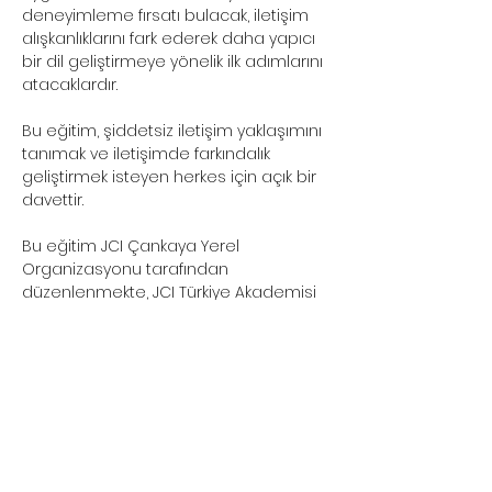
deneyimleme fırsatı bulacak, iletişim 
alışkanlıklarını fark ederek daha yapıcı 
bir dil geliştirmeye yönelik ilk adımlarını 
atacaklardır.
Bu eğitim, şiddetsiz iletişim yaklaşımını 
tanımak ve iletişimde farkındalık 
geliştirmek isteyen herkes için açık bir 
davettir.
Bu eğitim JCI Çankaya Yerel 
Organizasyonu tarafından 
düzenlenmekte, JCI Türkiye Akademisi 
tarafından akredite edilmektedir.
Eğitime katılmak için lütfen aşağıdaki 
kayıt formunu doldurunuz:
https://forms.gle/PHSSKGdX7AjgUFrw9
Bu Etkinliği Paylaş