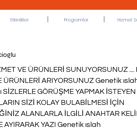
Etkinlikler
Programlar
Hizmet 
cioglu
ZMET VE ÜRÜNLERİ SUNUYORSUNUZ ....
E ÜRÜNLERİ ARIYORSUNUZ Genetik ısla
arı SİZLERLE GÖRÜŞME YAPMAK İSTEYEN
LARIN SİZİ KOLAY BULABİLMESİ İÇİN
İĞİNİZ ALANLARLA İLGİLİ ANAHTAR KEL
E AYIRARAK YAZI Genetik ıslah