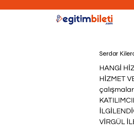
Serdar Kiler
HANGİ Hİ
HİZMET V
çalışmal
KATILIMCI
İLGİLEND
VİRGÜL İL