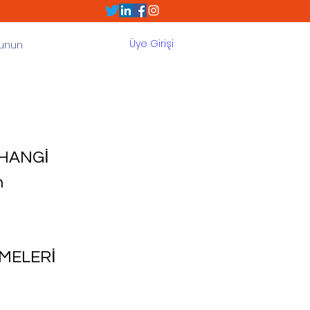
Üye Girişi
Sunun
 HANGİ
h
İMELERİ